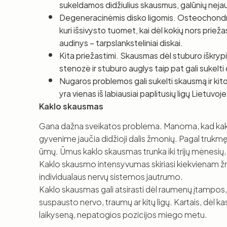
sukeldamos didžiulius skausmus, galūnių nejau
Degeneracinėmis disko ligomis. Osteochondro
kuri išsivysto tuomet, kai dėl kokių nors prie
audinys – tarpslanksteliniai diskai.
Kita priežastimi. Skausmas dėl stuburo iškrypi
stenozė ir stuburo auglys taip pat gali sukelt
Nugaros problemos gali sukelti skausmą ir ki
yra vienas iš labiausiai paplitusių ligų Lietuvoje
Kaklo skausmas
Gana dažna sveikatos problema. Manoma, kad kak
gyvenime jaučia didžioji dalis žmonių. Pagal trukmę 
ūmų. Ūmus kaklo skausmas trunka iki trijų mėnesių, lė
Kaklo skausmo intensyvumas skiriasi kiekvienam žm
individualaus nervų sistemos jautrumo.
Kaklo skausmas gali atsirasti dėl raumenų įtampos, 
suspausto nervo, traumų ar kitų ligų. Kartais, dėl ka
laikyseną, nepatogios pozicijos miego metu.