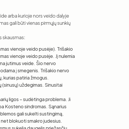
de arba kurioje nors veido dalyje
mas gali būti vienas pirmųjų sunkių
es skausmas:
smas vienoje veido pusėje). Trišakio
usmas vienoje veido pusėje. Jį nulemia
rina jutimus veide. Šio nervo
duodama į smegenis. Trišakio nervo
, kurias patiria žmogus.
čių (sinusų) uždegimas. Sinusitai
arių ligos – sudėtinga problema. Ji
 arba Kosteno sindromas. Sąnarius
blemos gali sukelti sustingimą,
net blokuoti smakro judesius.
usmus sukelia daugelis priežasčių,