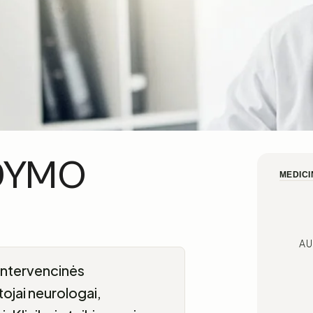
DYMO
MEDICI
AU
ntervencinės
ojai neurologai,