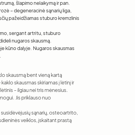
trumą, šlapimo nelaikymą ir pan.
zė – degeneracinė sąnarių liga,
žasčių pažeidžiamas stuburo kremzlinis
mo, sergant artritu, stuburo
i dideli nugaros skausmą.
toje kūno dalyje. Nugaros skausmas
.
lo skausmą bent vieną kartą
kaklo skausmas skiriamas į lėtinį ir
tinis – ilgiau nei tris mėnesius.
ogui. Jis priklauso nuo
susidėvėjusių sąnarių, osteoartrito,
sdieninės veiklos, įskaitant prastą