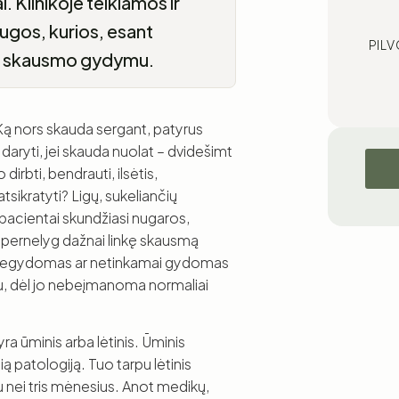
 Klinikoje teikiamos ir
augos, kurios, esant
PIL
su skausmo gydymu.
 nors skauda sergant, patyrus
daryti, jei skauda nuolat – dvidešimt
irbti, bendrauti, ilsėtis,
tsikratyti? Ligų, sukeliančių
pacientai skundžiasi nugaros,
 pernelyg dažnai linkę skausmą
es negydomas ar netinkamai gydomas
nku, dėl jo nebeįmanoma normaliai
ra ūminis arba lėtinis. Ūminis
sią patologiją. Tuo tarpu lėtinis
u nei tris mėnesius. Anot medikų,