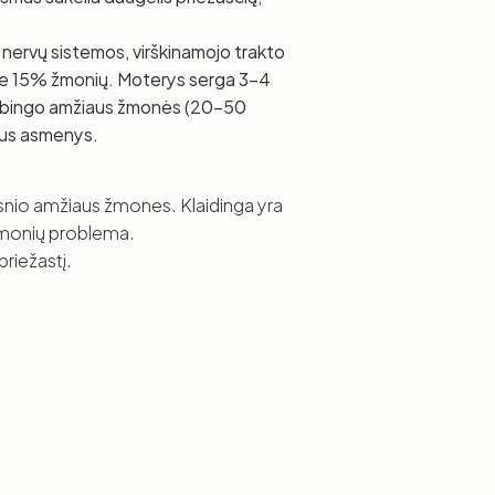
di nervų sistemos, virškinamojo trakto
 apie 15% žmonių. Moterys serga 3-4
darbingo amžiaus žmonės (20-50
iaus asmenys.
resnio amžiaus žmones. Klaidinga yra
 žmonių problema.
priežastį.