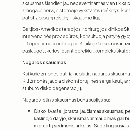
skausmas šiandien jau nebevertinamas vien tik kaip f
žmogaus nervų sistemoje vykstantis reiškinys, kuris i
patofiziologinį reiškinį – skausmo ligą.
Baltijos-Amerikos terapijos ir chirurgijos klinikos
Sk
intervencinės procedūros, konsultuoja patyrę gydy
ortopedai, neurochirurgai. Klinikoje teikiamos ir fiz
paslaugos, kurios, esant poreikiui, kompleksiška
Nugaros skausmas
Kai kurie žmonės patiria nuolatinį nugaros skausmą
Kiti žmonės jaučia diskomfortą, nes serga kaulų ar s
stuburo disko degeneracijų.
Nugaros lėtinis skausmas būna susijęs su:
Disko išvarža. Įprastai jaučiamas skausmas, per
kaklinėje dalyje, skausmas ar maudimas gali bū
migruoti į sėdmenis ar kojas. Sudėtingiausiais 