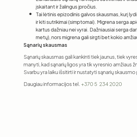
įskaitant ir žalingus įpročius.
Tai lėtinis epizodinis galvos skausmas, kurį ly
ir kiti sutrikimai (simptomai). Migrena serga
kartus dažniau nei vyrai. Dažniausiai serga 
metų), nors migrena gali sirgti bet kokio amž
Sąnarių skausmas
Sąnarių skausmas gali kankinti tiek jaunus, tiek vy
manyti, kad sąnarių ligos yra tik vyresnio amžiaus
Svarbu yra laiku išsitirti ir nustatyti sąnarių skausmo 
Daugiau informacijos tel.
+370 5 234 2020