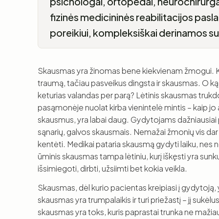
psichologai, ortopedai, neurochirurgai.
fizinės medicininės reabilitacijos pasl
poreikiui, kompleksiškai derinamos 
Skausmas yra žinomas bene kiekvienam žmogui. Ką
traumą, tačiau pasveikus dingsta ir skausmas. O ką 
keturias valandas per parą? Lėtinis skausmas trukdo d
pasąmonėje nuolat kirba vienintelė mintis – kaip jo a
skausmus, yra labai daug. Gydytojams dažniausiai 
sąnarių, galvos skausmais. Nemažai žmonių vis dar
kentėti. Medikai pataria skausmą gydyti laiku, n
ūminis skausmas tampa lėtiniu, kurį iškęsti yra su
išsimiegoti, dirbti, užsiimti bet kokia veikla.
Skausmas, dėl kurio pacientas kreipiasi į gydytoją, y
skausmas yra trumpalaikis ir turi priežastį – jį sukėlu
skausmas yra toks, kuris paprastai trunka ne mažia