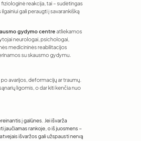
iziologinė reakcija, tai – sudėtingas
lgainiui gali peraugti į savarankišką
ausmo gydymo centre
atliekamos
tojai neurologai, psichologai,
inės medicininės reabilitacijos
i derinamos su skausmo gydymu.
 po avarijos, deformacijų ar traumų.
ąnarių ligomis, o dar kiti kenčia nuo
einantis į galūnes. Jei išvarža
ti jaučiamas rankoje, o iš juosmens –
atvejais išvaržos gali užspausti nervą