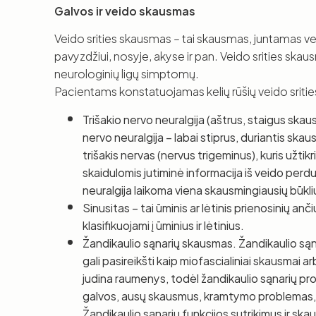
Galvos ir veido skausmas
Veido srities skausmas – tai skausmas, juntamas vei
pavyzdžiui, nosyje, akyse ir pan. Veido srities skaus
neurologinių ligų simptomų.
Pacientams konstatuojamas kelių rūšių veido sriti
Trišakio nervo neuralgija (aštrus, staigus skau
nervo neuralgija – labai stiprus, duriantis ska
trišakis nervas (nervus trigeminus), kuris užtik
skaidulomis jutiminė informacija iš veido per
neuralgija laikoma viena skausmingiausių būklių
Sinusitas – tai ūminis ar lėtinis prienosinių an
klasifikuojami į ūminius ir lėtinius.
Žandikaulio sąnarių skausmas. Žandikaulio sąn
gali pasireikšti kaip miofascialiniai skausmai
judina raumenys, todėl žandikaulio sąnarių pro
galvos, ausų skausmus, kramtymo problemas, 
Žandikaulio sąnarių funkcijos sutrikimus ir ska