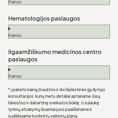
Kainos
Hematologijos paslaugos
Kainos
Ilgaamžiškumo medicinos centro
paslaugos
Kainos
* į paketo kainą įtrauktos ir dvi išplėstinės gydytojo
konsultacijos, kurių metu detaliai aptariame Jūsų
lūkesčius ir dabartinę sveikatos būklę, o sulaukę
tyrimų atsakymų išsamiai juos paaiškiname ir
sudėliojame konkretų veiksmų planą.