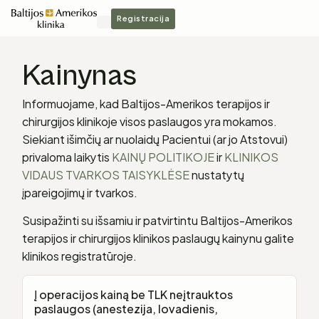
Registracija
Kainynas
Informuojame, kad Baltijos-Amerikos terapijos ir
chirurgijos klinikoje visos paslaugos yra mokamos.
Siekiant išimčių ar nuolaidų Pacientui (ar jo Atstovui)
privaloma laikytis
KAINŲ POLITIKOJE
ir
KLINIKOS
VIDAUS TVARKOS TAISYKLĖSE
nustatytų
įpareigojimų ir tvarkos.
Susipažinti su išsamiu ir patvirtintu Baltijos-Amerikos
terapijos ir chirurgijos klinikos paslaugų kainynu galite
klinikos registratūroje.
Į operacijos kainą be TLK neįtrauktos
paslaugos (anestezija, lovadienis,