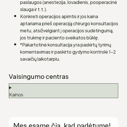
paslaugos (anestezija, lovadienis, pooperacinė
slauga ir t.t.).
Konkreti operacijos apimtis ir jos kaina
aptariama prieš operaciją chirurgo konsultacijos
metu, atsižvelgiant į operacijos sudėtingumą,
jos trukmę ir paciento sveikatos būklę.
*Pakartotinė konsultacija yra paskirtų tyrimų
komentavimas ir paskirto gydymo kontrolė 1-2
savaičių laikotarpiu.
Vaisingumo centras
Kainos
Mes esame čia, kad padėtume!