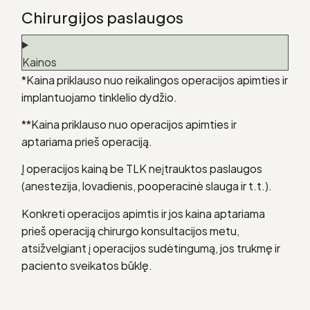
Chirurgijos paslaugos
Kainos
*Kaina priklauso nuo reikalingos operacijos apimties ir
implantuojamo tinklelio dydžio.
**Kaina priklauso nuo operacijos apimties ir
aptariama prieš operaciją.
Į operacijos kainą be TLK neįtrauktos paslaugos
(anestezija, lovadienis, pooperacinė slauga ir t.t.).
Konkreti operacijos apimtis ir jos kaina aptariama
prieš operaciją chirurgo konsultacijos metu,
atsižvelgiant į operacijos sudėtingumą, jos trukmę ir
paciento sveikatos būklę.