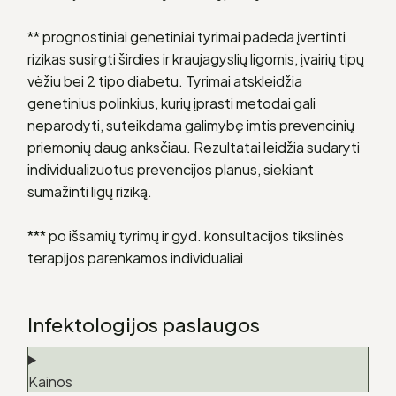
** prognostiniai genetiniai tyrimai padeda įvertinti
rizikas susirgti širdies ir kraujagyslių ligomis, įvairių tipų
vėžiu bei 2 tipo diabetu. Tyrimai atskleidžia
genetinius polinkius, kurių įprasti metodai gali
neparodyti, suteikdama galimybę imtis prevencinių
priemonių daug anksčiau. Rezultatai leidžia sudaryti
individualizuotus prevencijos planus, siekiant
sumažinti ligų riziką.
*** po išsamių tyrimų ir gyd. konsultacijos tikslinės
terapijos parenkamos individualiai
Infektologijos paslaugos
Kainos