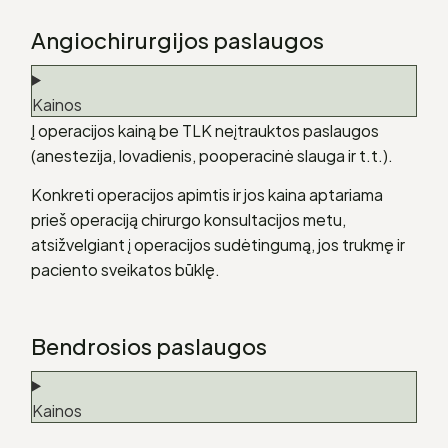
Angiochirurgijos paslaugos
Kainos
Į operacijos kainą be TLK neįtrauktos paslaugos
(anestezija, lovadienis, pooperacinė slauga ir t.t.).
Konkreti operacijos apimtis ir jos kaina aptariama
prieš operaciją chirurgo konsultacijos metu,
atsižvelgiant į operacijos sudėtingumą, jos trukmę ir
paciento sveikatos būklę.
Bendrosios paslaugos
Kainos