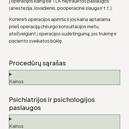
Į operacijos kainą be TLK neįtrauktos paslaugos
(anestezija, lovadienis, pooperacinė slauga ir t.t.).
Konkreti operacijos apimtis ir jos kaina aptariama
prieš operaciją chirurgo konsultacijos metu,
atsižvelgiant į operacijos sudėtingumą, jos trukmę ir
paciento sveikatos būklę.
Procedūrų sąrašas
Kainos
Psichiatrijos ir psichologijos
paslaugos
Kainos