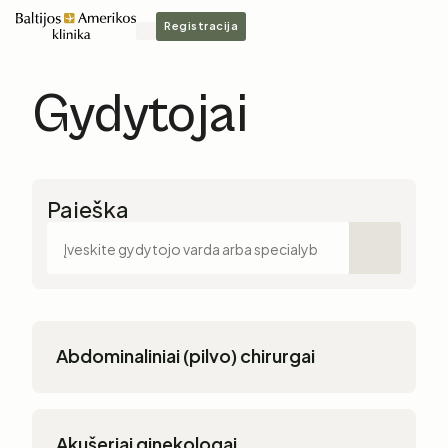
Registracija
Gydytojai
Paieška
Abdominaliniai (pilvo) chirurgai
Akušeriai ginekologai