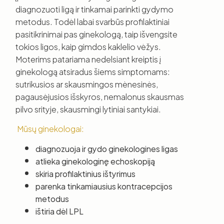
diagnozuoti ligą ir tinkamai parinkti gydymo
metodus. Todėl labai svarbūs profilaktiniai
pasitikrinimai pas ginekologą, taip išvengsite
tokios ligos, kaip gimdos kaklelio vėžys.
Moterims patariama nedelsiant kreiptis į
ginekologą atsiradus šiems simptomams:
sutrikusios ar skausmingos mėnesinės,
pagausėjusios išskyros, nemalonus skausmas
pilvo srityje, skausmingi lytiniai santykiai.
Mūsų ginekologai:
diagnozuoja ir gydo ginekologines ligas
atlieka ginekologinę echoskopiją
skiria profilaktinius ištyrimus
parenka tinkamiausius kontracepcijos
metodus
ištiria dėl LPL