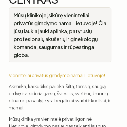
CENTRAS
Mūsų klinikoje įsikūrę vieninteliai
privatūs gimdymo namai Lietuvoje! Čia
jūsų laukia jauki aplinka, patyrusių
profesionalų akušerių ir ginekologų
komanda, saugumas ir rūpestinga
globa.
Vieninteliai privatūs gimdymo namai Lietuvoje!
Akimirka, kai kūdikis palieka šiltą, tamsią, saugią
erdvę ir atsiduria garsų, šviesos, svetimų žmonių
pilname pasaulyje yra begaliniai svarbi ir kūdikiui, ir
mamai.
Mūsų klinika yra vienintelė privati ligoninė
Lietuvoje, gimdymo paslaugas teikianti jau nuo