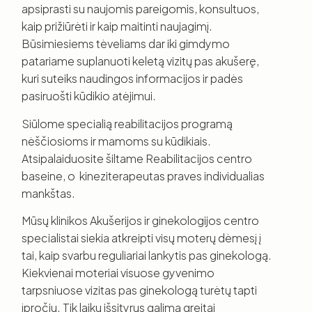
apsiprasti su naujomis pareigomis, konsultuos,
kaip prižiūrėti ir kaip maitinti naujagimį.
Būsimiesiems tėveliams dar iki gimdymo
patariame suplanuoti keletą vizitų pas akušerę,
kuri suteiks naudingos informacijos ir padės
pasiruošti kūdikio atėjimui.
Siūlome specialią reabilitacijos programą
nėščiosioms ir mamoms su kūdikiais.
Atsipalaiduosite šiltame Reabilitacijos centro
baseine, o kineziterapeutas praves individualias
mankštas.
Mūsų klinikos Akušerijos ir ginekologijos centro
specialistai siekia atkreipti visų moterų dėmesį į
tai, kaip svarbu reguliariai lankytis pas ginekologą.
Kiekvienai moteriai visuose gyvenimo
tarpsniuose vizitas pas ginekologą turėtų tapti
įpročiu. Tik laiku išsityrus galima greitai