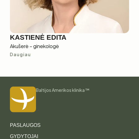
KASTIENĖ EDITA
Akušerė – ginekologė
Daugiau
Baltijos Amerikos klinika ™
PASLAUGOS
GYDYTOJAI