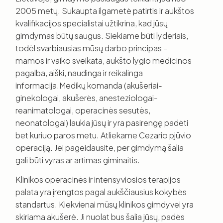
2005 metų. Sukaupta ilgametė patirtis ir aukštos
kvalifikacijos specialistai užtikrina, kad jūsų
gimdymas būtų saugus. Siekiame būti lyderiais,
todėl svarbiausias mūsų darbo principas –
mamos ir vaiko sveikata, aukšto lygio medicinos
pagalba, aiški, naudinga ir reikalinga
informacija.Medikų komanda (akušeriai-
ginekologai, akušerės, anesteziologai-
reanimatologai, operacinės sesutės,
neonatologai) laukia jūsų ir yra pasirengę padėti
bet kuriuo paros metu. Atliekame Cezario pjūvio
operaciją. Jei pageidausite, per gimdymą šalia
gali būti vyras ar artimas giminaitis.
Klinikos operacinės ir intensyviosios terapijos
palata yra įrengtos pagal aukščiausius kokybės
standartus. Kiekvienai mūsų klinikos gimdyvei yra
skiriama akušerė. Ji nuolat bus šalia jūsų, padės