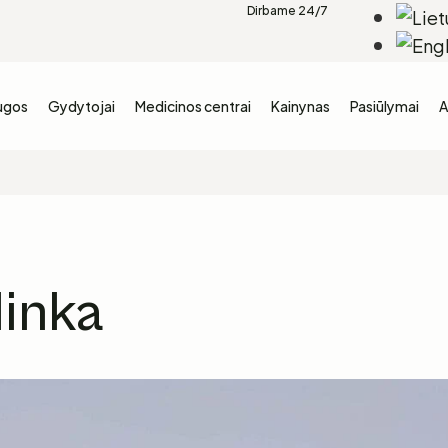
Dirbame 24/7
ugos
Gydytojai
Medicinos centrai
Kainynas
Pasiūlymai
A
linka