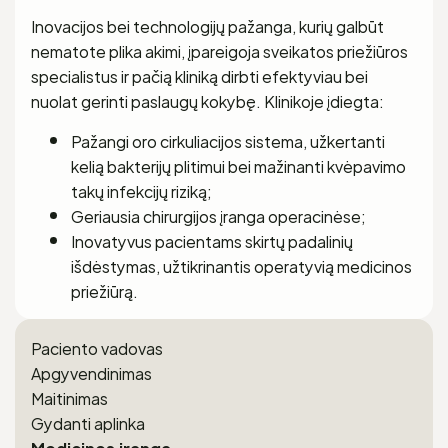
Inovacijos bei technologijų pažanga, kurių galbūt
nematote plika akimi, įpareigoja sveikatos priežiūros
specialistus ir pačią kliniką dirbti efektyviau bei
nuolat gerinti paslaugų kokybę. Klinikoje įdiegta:
Pažangi oro cirkuliacijos sistema, užkertanti
kelią bakterijų plitimui bei mažinanti kvėpavimo
takų infekcijų riziką;
Geriausia chirurgijos įranga operacinėse;
Inovatyvus pacientams skirtų padalinių
išdėstymas, užtikrinantis operatyvią medicinos
priežiūrą.
Paciento vadovas
Apgyvendinimas
Maitinimas
Gydanti aplinka​