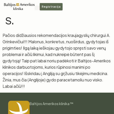
Registracija
S.
Pačios didžiausios rekomendacijos kraujagyslių chirurgui A.
Grinkevičiui!!! Malonus, konkretus, nuoširdus, gydytojas iš
prigimties! Ilgą laiką ieškojau gydytojo spręsti savo venų
problemai ir ačiū likimui, kad nukreipė būtent pas šį
gydytoją! Taip pat labai noriu padėkoti ir Baltijos-Amerikos
klinikos darbuotojoms, kurios rūpinosi manimi po
operacijos! Išskridau į Angliją su grįžusiu tikėjimu medicina.
Žinia, mus čia (Anglijoje) gydo paracetamoliu nuo visko.
Labai ačiū!!!
Baltijos Amerikos klinika ™